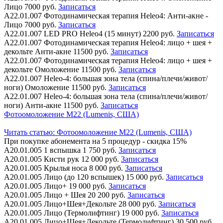
Лицо
7000 руб.
Записаться
А22.01.007
Фотодинамическая терапия Heleo4: Анти-акне -
Лицо
7000 руб.
Записаться
А22.01.007
LED PRO Heleo4 (15 минут)
2200 руб.
Записаться
А22.01.007
Фотодинамическая терапия Heleo4: лицо + шея +
декольте Анти-акне
11500 руб.
Записаться
А22.01.007
Фотодинамическая терапия Heleo4: лицо + шея +
декольте Омоложение
11500 руб.
Записаться
А22.01.007
Heleo-4: большая зона тела (спина/плечи/живот/
ноги) Омоложение
11500 руб.
Записаться
А22.01.007
Heleo-4: большая зона тела (спина/плечи/живот/
ноги) Анти-акне
11500 руб.
Записаться
Фотоомоложение M22 (Lumenis, США)
Читать статью:
Фотоомоложение M22 (Lumenis, США)
При покупке абонемента на 5 процедур - скидка 15%
А20.01.005
1 вспышка
1 750 руб.
Записаться
А20.01.005
Кисти рук
12 000 руб.
Записаться
А20.01.005
Крылья носа
8 000 руб.
Записаться
А20.01.005
Лицо (до 120 вспышек)
15 000 руб.
Записаться
А20.01.005
Лицо+
19 000 руб.
Записаться
А20.01.005
Лицо + Шея
20 200 руб.
Записаться
А20.01.005
Лицо+Шея+Декольте
28 000 руб.
Записаться
А20.01.005
Лицо (Термолифтинг)
19 000 руб.
Записаться
А20.01.005
Лицо+Шея+Декольте (Термолифтинг)
30 500 руб.