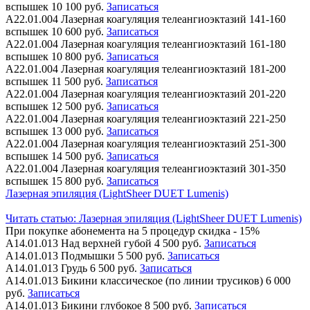
вспышек
10 100 руб.
Записаться
А22.01.004
Лазерная коагуляция телеангиоэктазий 141-160
вспышек
10 600 руб.
Записаться
А22.01.004
Лазерная коагуляция телеангиоэктазий 161-180
вспышек
10 800 руб.
Записаться
А22.01.004
Лазерная коагуляция телеангиоэктазий 181-200
вспышек
11 500 руб.
Записаться
А22.01.004
Лазерная коагуляция телеангиоэктазий 201-220
вспышек
12 500 руб.
Записаться
А22.01.004
Лазерная коагуляция телеангиоэктазий 221-250
вспышек
13 000 руб.
Записаться
А22.01.004
Лазерная коагуляция телеангиоэктазий 251-300
вспышек
14 500 руб.
Записаться
А22.01.004
Лазерная коагуляция телеангиоэктазий 301-350
вспышек
15 800 руб.
Записаться
Лазерная эпиляция (LightSheer DUET Lumenis)
Читать статью:
Лазерная эпиляция (LightSheer DUET Lumenis)
При покупке абонемента на 5 процедур скидка - 15%
А14.01.013
Над верхней губой
4 500 руб.
Записаться
А14.01.013
Подмышки
5 500 руб.
Записаться
А14.01.013
Грудь
6 500 руб.
Записаться
А14.01.013
Бикини классическое (по линии трусиков)
6 000
руб.
Записаться
А14.01.013
Бикини глубокое
8 500 руб.
Записаться