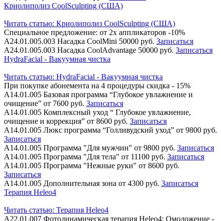
Криолиполиз CoolSculpting (США)
Читать статью:
Криолиполиз CoolSculpting (США)
Специальное предложение: от 2х аппликаторов -10%
А24.01.005.003
Насадка CoolMini
50000 руб.
Записаться
А24.01.005.003
Насадка CoolAdvantage
50000 руб.
Записаться
HydraFacial - Вакуумная чистка
Читать статью:
HydraFacial - Вакуумная чистка
При покупке абонемента на 4 процедуры скидка - 15%
А14.01.005
Базовая программа “Глубокое увлажнение и
очищение”
от 7600 руб.
Записаться
А14.01.005
Комплексный уход “ Глубокое увлажнение,
очищение и коррекция”
от 8600 руб.
Записаться
А14.01.005
Люкс программа “Голливудский уход”
от 9800 руб.
Записаться
А14.01.005
Программа "Для мужчин"
от 9800 руб.
Записаться
А14.01.005
Программа "Для тела"
от 11100 руб.
Записаться
А14.01.005
Программа "Нежные руки"
от 8600 руб.
Записаться
А14.01.005
Дополнительная зона
от 4300 руб.
Записаться
Терапия Heleo4
Читать статью:
Терапия Heleo4
А22.01.007
Фотодинамическая терапия Heleo4: Омоложение -