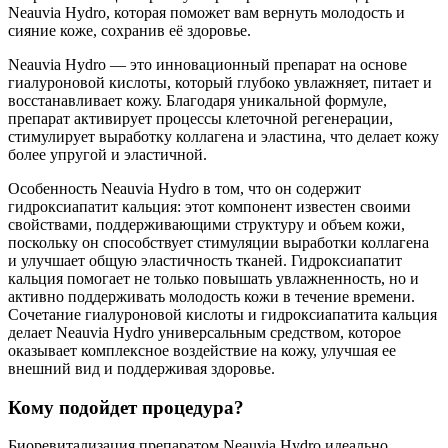
Neauvia Hydro, которая поможет вам вернуть молодость и
сияние коже, сохранив её здоровье.
Neauvia Hydro — это инновационный препарат на основе
гиалуроновой кислоты, который глубоко увлажняет, питает и
восстанавливает кожу. Благодаря уникальной формуле,
препарат активирует процессы клеточной регенерации,
стимулирует выработку коллагена и эластина, что делает кожу
более упругой и эластичной.
Особенность Neauvia Hydro в том, что он содержит
гидроксиапатит кальция: этот компонент известен своими
свойствами, поддерживающими структуру и объем кожи,
поскольку он способствует стимуляции выработки коллагена
и улучшает общую эластичность тканей. Гидроксиапатит
кальция помогает не только повышать увлажненность, но и
активно поддерживать молодость кожи в течение времени.
Сочетание гиалуроновой кислоты и гидроксиапатита кальция
делает Neauvia Hydro универсальным средством, которое
оказывает комплексное воздействие на кожу, улучшая ее
внешний вид и поддерживая здоровье.
Кому подойдет процедура?
Биоревитализация препаратом Neauvia Hydro идеально