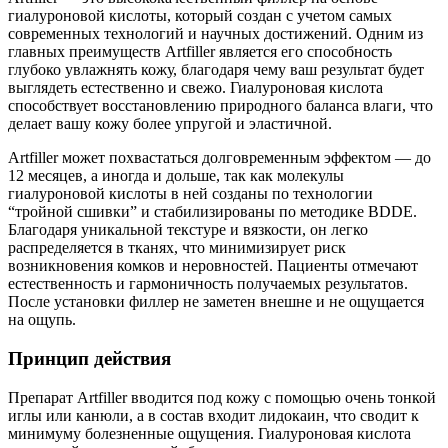
гиалуроновой кислоты, который создан с учетом самых
современных технологий и научных достижений. Одним из
главных преимуществ Artfiller является его способность
глубоко увлажнять кожу, благодаря чему ваш результат будет
выглядеть естественно и свежо. Гиалуроновая кислота
способствует восстановлению природного баланса влаги, что
делает вашу кожу более упругой и эластичной.
Artfiller может похвастаться долговременным эффектом — до
12 месяцев, а иногда и дольше, так как молекулы
гиалуроновой кислоты в ней созданы по технологии
“тройной сшивки” и стабилизированы по методике BDDE.
Благодаря уникальной текстуре и вязкости, он легко
распределяется в тканях, что минимизирует риск
возникновения комков и неровностей. Пациенты отмечают
естественность и гармоничность получаемых результатов.
После установки филлер не заметен внешне и не ощущается
на ощупь.
Принцип действия
Препарат Artfiller вводится под кожу с помощью очень тонкой
иглы или канюли, а в состав входит лидокаин, что сводит к
минимуму болезненные ощущения. Гиалуроновая кислота